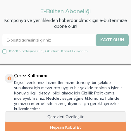
E-Bülten Aboneliği
Kampanya ve yeniliklerden haberdar olmak için e-bültenimize
abone olun!
KAYIT OLUN
KVKK Sözleşmesi'ni
, Okudum, Kabul Ediyorum.
Çerez Kullanımı
Hakkımızda
Kişisel verileriniz, hizmetlerimizin daha iyi bir şekilde
sunulması için mevzuata uygun bir şekilde toplanıp işlenir.
Lorem Ipsum is simply dummy text of the printing and typesetting
Konuyla ilgili detaylı bilgi almak için Gizlilik Politikamızı
industry. Lorem Ipsum has been the industry's standard dummy text ever
inceleyebilirsiniz.
Reddet
seçeneğine tıklamanız halinde
since the 1500s, when an unknown printer took a galley of type and
yalnızca internet sitemizin çalışması için gerekli çerezler
scrambled it to make a type specimen book.
kullanılacaktır.
Çerezleri Özelleştir
Hepsini Kabul Et