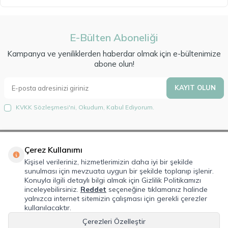
E-Bülten Aboneliği
Kampanya ve yeniliklerden haberdar olmak için e-bültenimize
abone olun!
KAYIT OLUN
KVKK Sözleşmesi'ni
, Okudum, Kabul Ediyorum.
Çerez Kullanımı
Hakkımızda
Kişisel verileriniz, hizmetlerimizin daha iyi bir şekilde
sunulması için mevzuata uygun bir şekilde toplanıp işlenir.
Lorem Ipsum is simply dummy text of the printing and typesetting
Konuyla ilgili detaylı bilgi almak için Gizlilik Politikamızı
industry. Lorem Ipsum has been the industry's standard dummy text ever
inceleyebilirsiniz.
Reddet
seçeneğine tıklamanız halinde
since the 1500s, when an unknown printer took a galley of type and
yalnızca internet sitemizin çalışması için gerekli çerezler
scrambled it to make a type specimen book.
kullanılacaktır.
Çerezleri Özelleştir