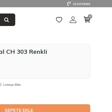
2122378402
0
tal CH 303 Renkli
Listeye Ekle
SEPETE EKLE