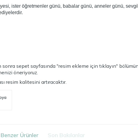
yesi, ister öğretmenler günü, babalar günü, anneler günü, sevgil
diyelerdir.
sonra sepet sayfasında "resim ekleme için tıklayın" bölümünde
menizi öneriyoruz.
 resim kalitesini artıracaktır.
goya
Benzer Ürünler
Son Bakılanlar