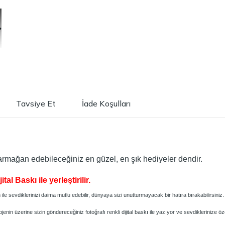
Tavsiye Et
İade Koşulları
e armağan edebileceğiniz en güzel, en şık hediyeler dendir.
al Baskı ile yerleştirilir.
 ile sevdiklerinizi daima mutlu edebilir, dünyaya sizi unutturmayacak bir hatıra bırakabilirsiniz.
nin üzerine sizin göndereceğiniz fotoğrafı renkli dijital baskı ile yazıyor ve sevdiklerinize ö