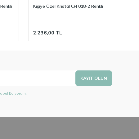
 Renkli
Kişiye Özel Kristal CH 018-2 Renkli
Kişiye
2.236,00
TL
1.20
KAYIT OLUN
abul Ediyorum.