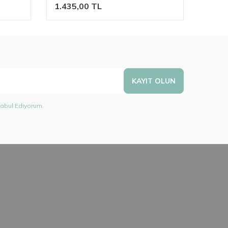
1.435,00
TL
1.82
KAYIT OLUN
abul Ediyorum.