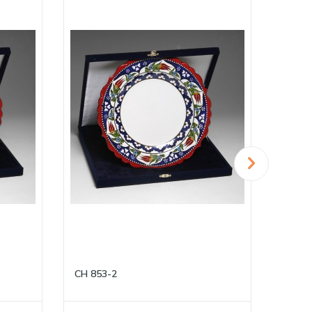
CH 853-2
CH 85