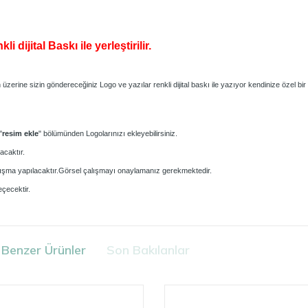
dijital Baskı ile yerleştirilir.
zerine sizin göndereceğiniz Logo ve yazılar renkli dijital baskı ile yazıyor kendinize özel bir
"
resim ekle
" bölümünden Logolarınızı ekleyebilirsiniz.
acaktır.
 çalışma yapılacaktır.Görsel çalışmayı onaylamanız gerekmektedir.
çecektir.
Benzer Ürünler
Son Bakılanlar