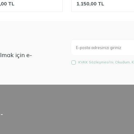
,00
TL
1.150,00
TL
mak için e-
KVKK Sözleşmesi'ni
, Okudum, K