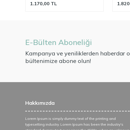
1.170,00
TL
1.820
E-Bülten Aboneliği
Kampanya ve yeniliklerden haberdar ol
bültenimize abone olun!
Hakkımızda
Lorem Ipsum is simply dummy text of the printing and
typesetting industry. Lorem Ipsum has been the industry's