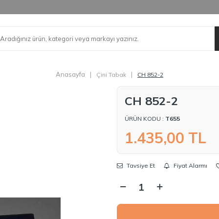
Anasayfa
|
|
Çini Tabak
CH 852-2
CH 852-2
ÜRÜN KODU :
T655
1.435,00
TL
Tavsiye Et
Fiyat Alarmı