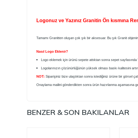
Logonuz ve Yazınız Granitin Ön kısmına Renkli 
Tamamı Granitten oluşan çok şık bir aksesuar. Bu şık Granit objenin ü
Nasıl Logo Eklenir?
Logo eklemek için ürünü sepete attıktan sonra sepet sayfasında 
Logolarınızın çözünürlüğünün yüksek olması baskı kalitesini artır
NOT:
Siparişiniz bize ulaştıktan sonra istediğiniz ürüne bir görsel
Onaylama mailini gönderdikten sonra ürün hazırlanma aşamasına ge
BENZER & SON BAKILANLAR