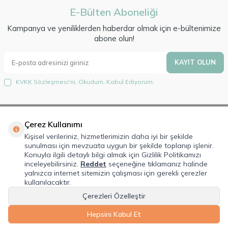
E-Bülten Aboneliği
Kampanya ve yeniliklerden haberdar olmak için e-bültenimize
abone olun!
KAYIT OLUN
KVKK Sözleşmesi'ni
, Okudum, Kabul Ediyorum.
Çerez Kullanımı
Hakkımızda
Kişisel verileriniz, hizmetlerimizin daha iyi bir şekilde
sunulması için mevzuata uygun bir şekilde toplanıp işlenir.
Lorem Ipsum is simply dummy text of the printing and typesetting
Konuyla ilgili detaylı bilgi almak için Gizlilik Politikamızı
industry. Lorem Ipsum has been the industry's standard dummy text ever
inceleyebilirsiniz.
Reddet
seçeneğine tıklamanız halinde
since the 1500s, when an unknown printer took a galley of type and
yalnızca internet sitemizin çalışması için gerekli çerezler
scrambled it to make a type specimen book.
kullanılacaktır.
Çerezleri Özelleştir
Hepsini Kabul Et
T
-Soft
E-Ticaret
Sistemleriyle Hazırlanmıştır.