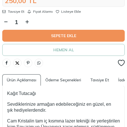
250,00
TL
Tavsiye Et
Fiyat Alarmı
Listeye Ekle
SEPETE EKLE
HEMEN AL
Ürün Açıklaması
Ödeme Seçenekleri
Tavsiye Et
İade 
Kağıt Tutacağı
Sevdiklerinize armağan edebileceğiniz en güzel, en
şık hediyelerdendir.
Cam Kristalin tam iç kısmına lazer tekniği ile yerleştirilen
İsim Soy isim ve Ünvanınız zarar görmez, sürtünmeye