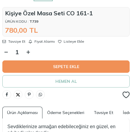
Kişiye Özel Masa Seti CO 161-1
ÜRÜN KODU :
T739
780,00
TL
Tavsiye Et
Fiyat Alarmı
Listeye Ekle
SEPETE EKLE
HEMEN AL
Ürün Açıklaması
Ödeme Seçenekleri
Tavsiye Et
İade 
Sevdiklerinize armağan edebileceğiniz en güzel, en