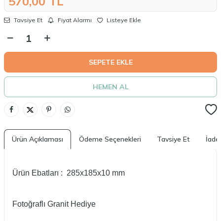
570,00
TL
Tavsiye Et
Fiyat Alarmı
Listeye Ekle
SEPETE EKLE
HEMEN AL
Ürün Açıklaması
Ödeme Seçenekleri
Tavsiye Et
İade 
Ürün Ebatları : 285x185x10 mm
Fotoğraflı Granit Hediye