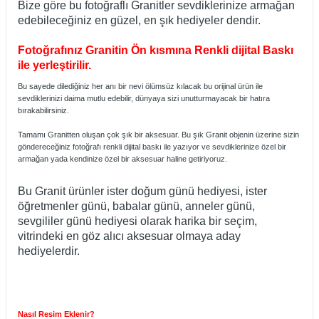
Bize göre bu fotoğraflı Granitler sevdiklerinize armağan
edebileceğiniz en güzel, en şık hediyeler dendir.
Fotoğrafınız Granitin Ön kısmına Renkli dijital Baskı
ile yerleştirilir.
Bu sayede dilediğiniz her anı bir nevi ölümsüz kılacak bu orijinal ürün ile
sevdiklerinizi daima mutlu edebilir, dünyaya sizi unutturmayacak bir hatıra
bırakabilirsiniz.
Tamamı Granitten oluşan çok şık bir aksesuar. Bu şık Granit objenin üzerine sizin
göndereceğiniz fotoğrafı renkli dijital baskı ile yazıyor ve sevdiklerinize özel bir
armağan yada kendinize özel bir aksesuar haline getiriyoruz.
Bu Granit ürünler ister doğum günü hediyesi, ister
öğretmenler günü, babalar günü, anneler günü,
sevgililer günü hediyesi olarak harika bir seçim,
vitrindeki en göz alıcı aksesuar olmaya aday
hediyelerdir.
Nasıl Resim Eklenir?