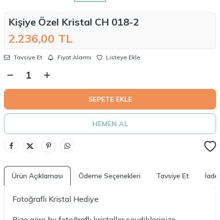
Kişiye Özel Kristal CH 018-2
2.236,00
TL
Tavsiye Et
Fiyat Alarmı
Listeye Ekle
SEPETE EKLE
HEMEN AL
Ürün Açıklaması
Ödeme Seçenekleri
Tavsiye Et
İade 
Fotoğraflı Kristal Hediye
Bize göre bu fotoğraflı kristaller sevdiklerinize