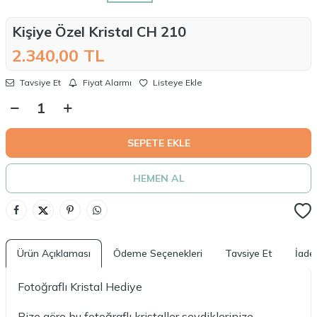
Kişiye Özel Kristal CH 210
2.340,00
TL
Tavsiye Et
Fiyat Alarmı
Listeye Ekle
SEPETE EKLE
HEMEN AL
Ürün Açıklaması
Ödeme Seçenekleri
Tavsiye Et
İade 
Fotoğraflı Kristal Hediye
Bize göre bu fotoğraflı kristaller sevdiklerinize