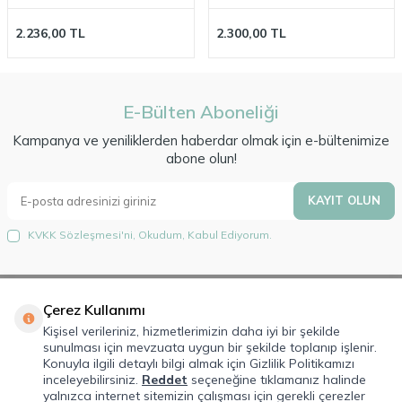
2.236,00
TL
2.300,00
TL
E-Bülten Aboneliği
Kampanya ve yeniliklerden haberdar olmak için e-bültenimize
abone olun!
KAYIT OLUN
KVKK Sözleşmesi'ni
, Okudum, Kabul Ediyorum.
Çerez Kullanımı
Hakkımızda
Kişisel verileriniz, hizmetlerimizin daha iyi bir şekilde
sunulması için mevzuata uygun bir şekilde toplanıp işlenir.
Lorem Ipsum is simply dummy text of the printing and typesetting
Konuyla ilgili detaylı bilgi almak için Gizlilik Politikamızı
industry. Lorem Ipsum has been the industry's standard dummy text ever
inceleyebilirsiniz.
Reddet
seçeneğine tıklamanız halinde
since the 1500s, when an unknown printer took a galley of type and
yalnızca internet sitemizin çalışması için gerekli çerezler