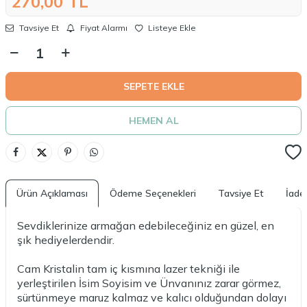
270,00
TL
Tavsiye Et
Fiyat Alarmı
Listeye Ekle
SEPETE EKLE
HEMEN AL
Ürün Açıklaması
Ödeme Seçenekleri
Tavsiye Et
İade 
Sevdiklerinize armağan edebileceğiniz en güzel, en
şık hediyelerdendir.
Cam Kristalin tam iç kısmına lazer tekniği ile
yerleştirilen İsim Soyisim ve Ünvanınız zarar görmez,
sürtünmeye maruz kalmaz ve kalıcı olduğundan dolayı