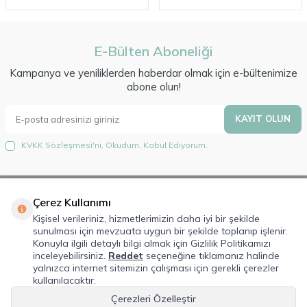
E-Bülten Aboneliği
Kampanya ve yeniliklerden haberdar olmak için e-bültenimize
abone olun!
KAYIT OLUN
KVKK Sözleşmesi'ni
, Okudum, Kabul Ediyorum.
Çerez Kullanımı
Hakkımızda
Kişisel verileriniz, hizmetlerimizin daha iyi bir şekilde
sunulması için mevzuata uygun bir şekilde toplanıp işlenir.
Lorem Ipsum is simply dummy text of the printing and typesetting
Konuyla ilgili detaylı bilgi almak için Gizlilik Politikamızı
industry. Lorem Ipsum has been the industry's standard dummy text ever
inceleyebilirsiniz.
Reddet
seçeneğine tıklamanız halinde
since the 1500s, when an unknown printer took a galley of type and
yalnızca internet sitemizin çalışması için gerekli çerezler
scrambled it to make a type specimen book.
kullanılacaktır.
Çerezleri Özelleştir