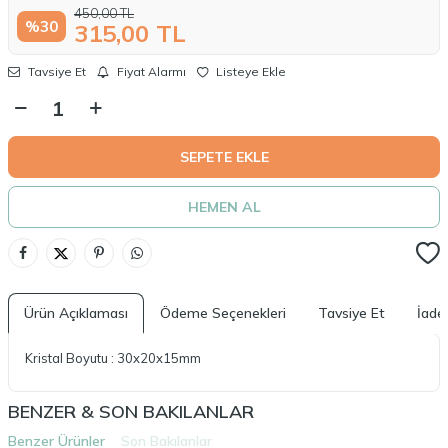
450,00
TL
%
30
315,00
TL
Tavsiye Et
Fiyat Alarmı
Listeye Ekle
SEPETE EKLE
HEMEN AL
Ürün Açıklaması
Ödeme Seçenekleri
Tavsiye Et
İade 
Kristal Boyutu : 30x20x15mm
BENZER & SON BAKILANLAR
Benzer Ürünler
Son Bakılanlar