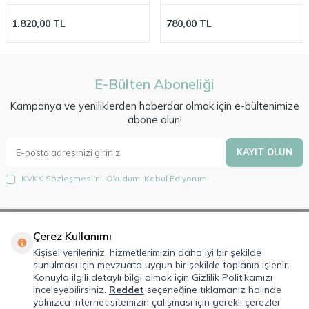
1.820,00
TL
780,00
TL
E-Bülten Aboneliği
Kampanya ve yeniliklerden haberdar olmak için e-bültenimize
abone olun!
KAYIT OLUN
KVKK Sözleşmesi'ni
, Okudum, Kabul Ediyorum.
Çerez Kullanımı
Hakkımızda
Kişisel verileriniz, hizmetlerimizin daha iyi bir şekilde
sunulması için mevzuata uygun bir şekilde toplanıp işlenir.
Lorem Ipsum is simply dummy text of the printing and typesetting
Konuyla ilgili detaylı bilgi almak için Gizlilik Politikamızı
industry. Lorem Ipsum has been the industry's standard dummy text ever
inceleyebilirsiniz.
Reddet
seçeneğine tıklamanız halinde
since the 1500s, when an unknown printer took a galley of type and
yalnızca internet sitemizin çalışması için gerekli çerezler
scrambled it to make a type specimen book.