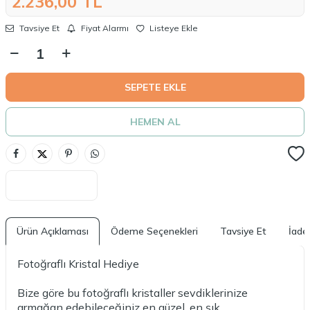
2.236,00
TL
Tavsiye Et
Fiyat Alarmı
Listeye Ekle
SEPETE EKLE
HEMEN AL
Ürün Açıklaması
Ödeme Seçenekleri
Tavsiye Et
İade 
Fotoğraflı Kristal Hediye
Bize göre bu fotoğraflı kristaller sevdiklerinize
armağan edebileceğiniz en güzel, en şık