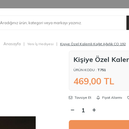
Anasayfa
|
|
Yeni İş Hediyesi
Kişiye Özel Kalemli Kağıt Ağırlık CO 192
Kişiye Özel Kale
ÜRÜN KODU :
T751
469,00
TL
Tavsiye Et
Fiyat Alarmı