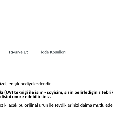
Tavsiye Et
İade Koşulları
zel, en şık hediyelerdendir.
ı (UV) tekniği ile isim - soyisim, sizin belirlediğiniz tebr
disini onure edebilirsiniz.
üz kılacak bu orijinal ürün ile sevdiklerinizi daima mutlu ed