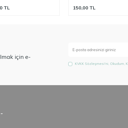
0
TL
150,00
TL
mak için e-
KVKK Sözleşmesi'ni
, Okudum, K