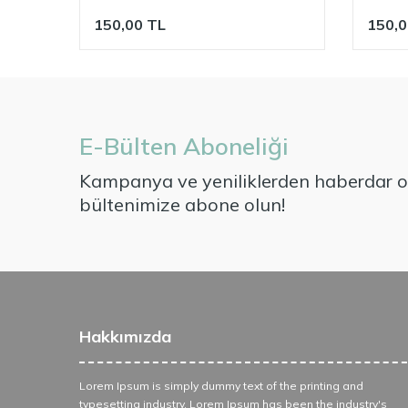
150,00
TL
150,0
E-Bülten Aboneliği
Kampanya ve yeniliklerden haberdar ol
bültenimize abone olun!
Hakkımızda
Lorem Ipsum is simply dummy text of the printing and
typesetting industry. Lorem Ipsum has been the industry's