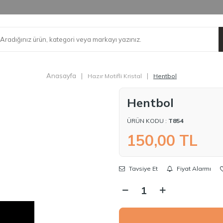
Anasayfa
|
|
Hazır Motifli Kristal
Hentbol
Hentbol
ÜRÜN KODU :
T854
150,00
TL
Tavsiye Et
Fiyat Alarmı