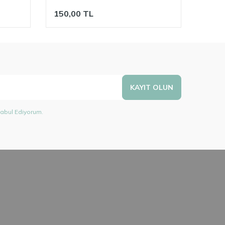
150,00
TL
150,
KAYIT OLUN
abul Ediyorum.