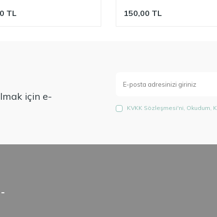
0
TL
150,00
TL
mak için e-
KVKK Sözleşmesi'ni
, Okudum, K