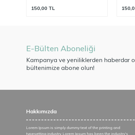
150,00
TL
150,0
E-Bülten Aboneliği
Kampanya ve yeniliklerden haberdar ol
bültenimize abone olun!
Hakkımızda
Lorem Ipsum is simply dummy text of the printing and
typesetting industry. Lorem Ipsum has been the industry's