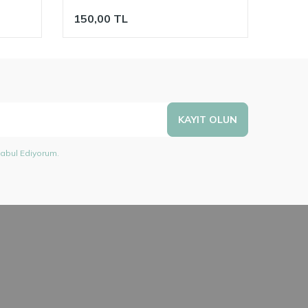
150,00
TL
150,
KAYIT OLUN
abul Ediyorum.