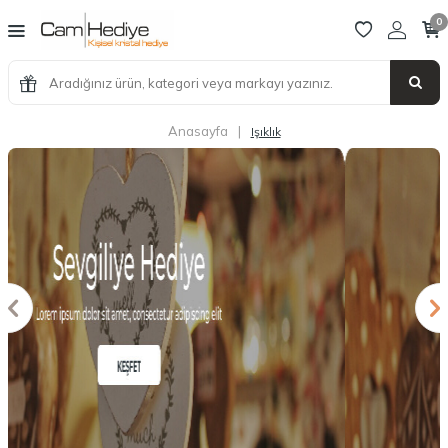
0
Anasayfa
|
Işıklık