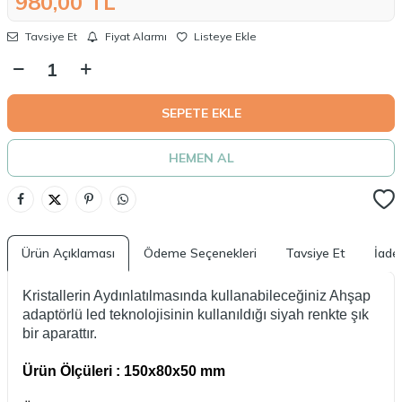
980,00
TL
Tavsiye Et
Fiyat Alarmı
Listeye Ekle
SEPETE EKLE
HEMEN AL
Ürün Açıklaması
Ödeme Seçenekleri
Tavsiye Et
İade 
Kristallerin Aydınlatılmasında kullanabileceğiniz Ahşap
adaptörlü led teknolojisinin kullanıldığı siyah renkte şık
bir aparattır.
Ürün Ölçüleri : 150x80x50 mm