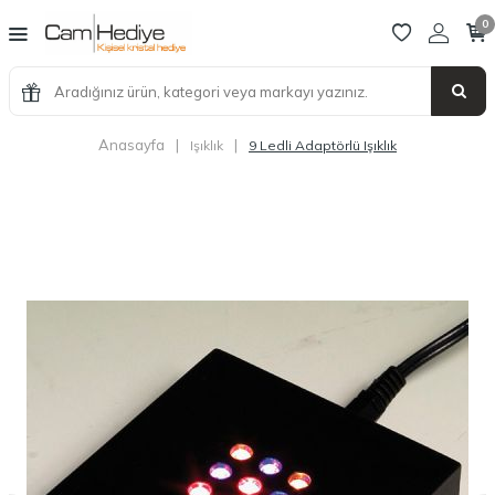
0
Anasayfa
|
|
Işıklık
9 Ledli Adaptörlü Işıklık