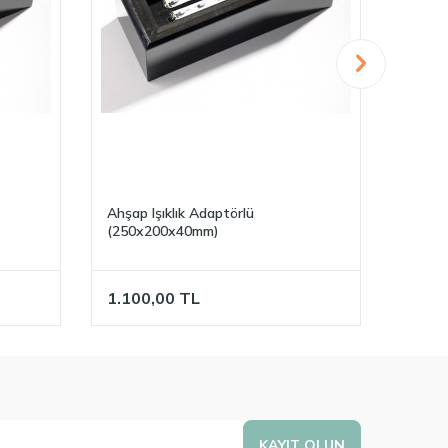
Ahşap Işıklık Adaptörlü
18 Led
(250x200x40mm)
1.100,00
TL
500,
KAYIT OLUN