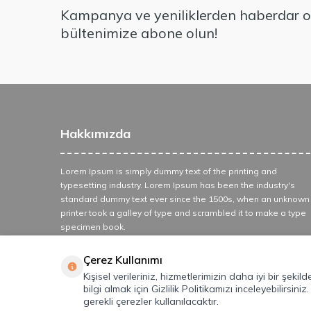
Kampanya ve yeniliklerden haberdar ol
bültenimize abone olun!
Hakkımızda
Lorem Ipsum is simply dummy text of the printing and
typesetting industry. Lorem Ipsum has been the industry's
standard dummy text ever since the 1500s, when an unknown
printer took a galley of type and scrambled it to make a type
specimen book.
Çerez Kullanımı
Kişisel verileriniz, hizmetlerimizin daha iyi bir şeki
bilgi almak için Gizlilik Politikamızı inceleyebilirsiniz
gerekli çerezler kullanılacaktır.