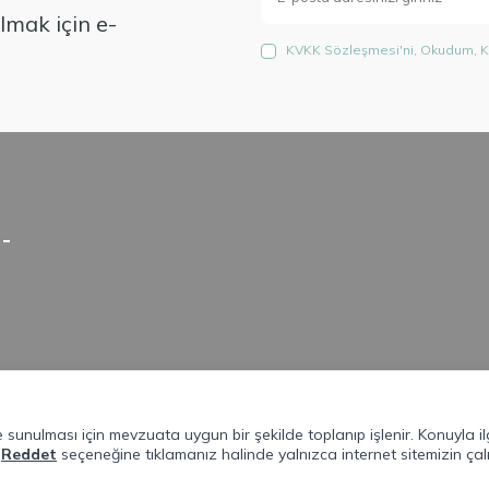
mak için e-
KVKK Sözleşmesi'ni
, Okudum, K
lde sunulması için mevzuata uygun bir şekilde toplanıp işlenir. Konuyla ilg
.
Reddet
seçeneğine tıklamanız halinde yalnızca internet sitemizin çalı
T
-Soft
E-Ticaret
Sistemleriyle Hazırlanmıştır.