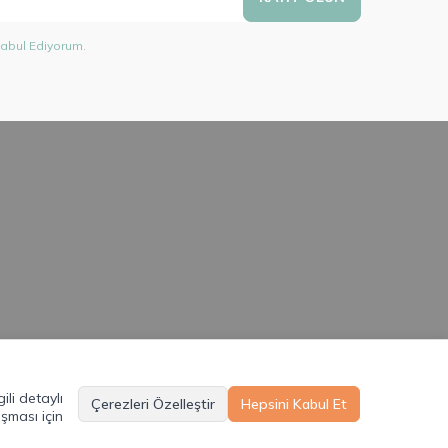
abul Ediyorum.
ili detaylı
Çerezleri Özelleştir
Hepsini Kabul Et
şması için