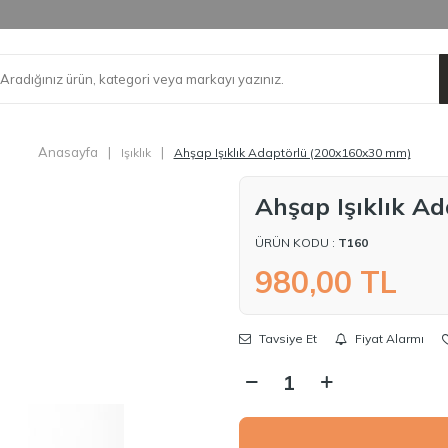
Anasayfa
|
|
Işıklık
Ahşap Işıklık Adaptörlü (200x160x30 mm)
Ahşap Işıklık A
ÜRÜN KODU :
T160
980,00
TL
Tavsiye Et
Fiyat Alarmı